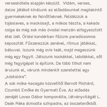
verseskötete alapján készült. Vidám, verses,
dalos játékot kínálunk az előadásunkat megtekintő
gyermekeknek és felnőtteknek. Felidézzük a
tojásleves, a mackósajt, a mákos tészta, a kakaós
csiga és még sok más óvodai menzán elfogyasztott
étel ízét. Óriási kondérban főzünk paradicsomos
káposztát. Fűszerezzük zenével, ritmus játékkal,
bábuval. Iszunk még ovis teát, majd megeszünk
még egy fagyit. Játszunk kockákkal, labdákkal, sőt
még fagyigépet is építünk. De több titkot nem
árulunk el, várunk mindenkit szeretettel egy
„kóstolóra”.
A sok móka-kacagás közvetítői Berndt Richárd,
Czumbil Emőke és Gyarmati Éva. Az előadás
zenéjét Lovas Gábor komponálta, látványvilágát L.
Deák Réka álmodta színpadra, az összetevőkből