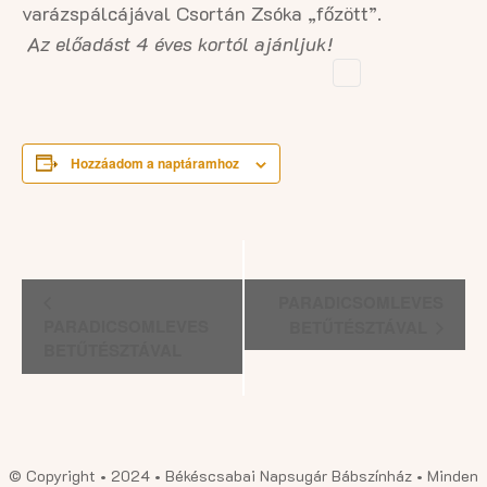
varázspálcájával Csortán Zsóka „főzött”.
Az előadást
4 éves kortól
ajánljuk!
Hozzáadom a naptáramhoz
Esemény
PARADICSOMLEVES
navigáció
PARADICSOMLEVES
BETŰTÉSZTÁVAL
BETŰTÉSZTÁVAL
© Copyright • 2024 • Békéscsabai Napsugár Bábszínház • Minden