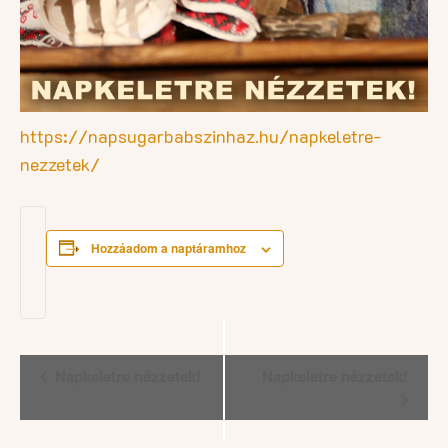
https://napsugarbabszinhaz.hu/napkeletre-
nezzetek/
Hozzáadom a naptáramhoz
Esemény
Napkeletre nézzetek!
Napkeletre nézzetek!
navigáció