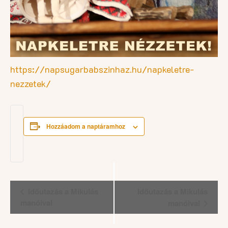
https://napsugarbabszinhaz.hu/napkeletre-
nezzetek/
Hozzáadom a naptáramhoz
Esemény
Időutazás a Mikulás
Időutazás a Mikulás
navigáció
manóival
manóival