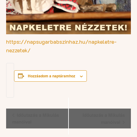
https://napsugarbabszinhaz.hu/napkeletre-
nezzetek/
Hozzáadom a naptáramhoz
Esemény
Időutazás a Mikulás
Időutazás a Mikulás
navigáció
manóival
manóival