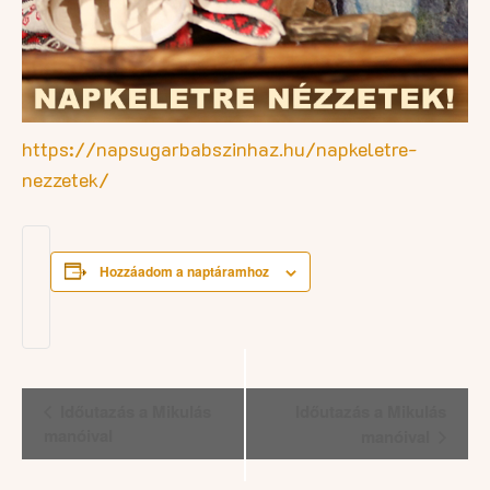
https://napsugarbabszinhaz.hu/napkeletre-
nezzetek/
Hozzáadom a naptáramhoz
Esemény
Időutazás a Mikulás
Időutazás a Mikulás
navigáció
manóival
manóival