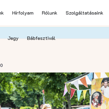
nk
Hírfolyam
Rólunk
Szolgáltatásaink
Jegy
Bábfesztivál
00