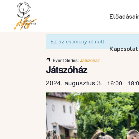
Előadásai
« Összes Események
Ez az esemény elmúlt.
Kapcsolat
Event Series:
Játszóház
Játszóház
2024. augusztus 3.
16:00
18:
,
–