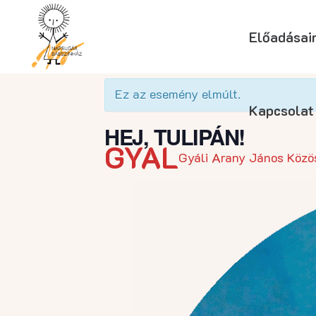
Előadásai
« Összes Események
Ez az esemény elmúlt.
Kapcsolat
HEJ, TULIPÁN!
GYÁL
Gyáli Arany János Közös