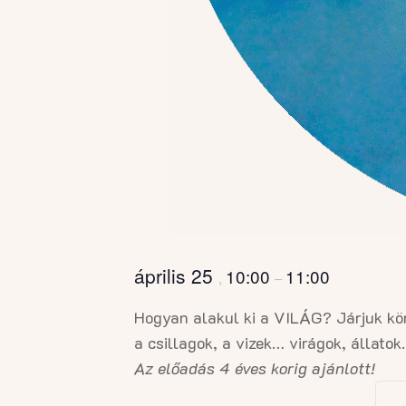
április 25
10:00
11:00
,
–
Hogyan alakul ki a VILÁG? Járjuk kör
a csillagok, a vizek… virágok, állato
Az előadás 4 éves korig ajánlott!