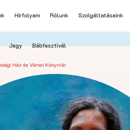
nk
Hírfolyam
Rólunk
Szolgáltatásaink
Jegy
Bábfesztivál
ségi Ház és Városi Könyvtár