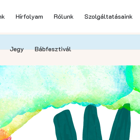
nk
Hírfolyam
Rólunk
Szolgáltatásaink
Jegy
Bábfesztivál