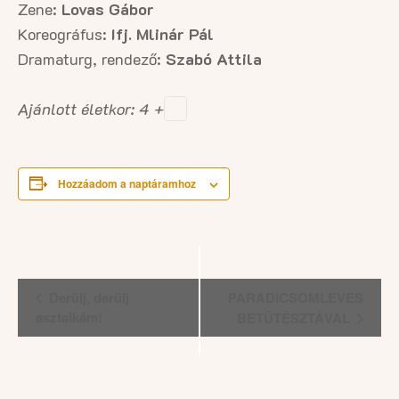
Zene:
Lovas Gábor
Koreográfus:
Ifj. Mlinár Pál
Dramaturg, rendező:
Szabó Attila
Ajánlott életkor: 4 +
Hozzáadom a naptáramhoz
Esemény
Derülj, derülj
PARADICSOMLEVES
navigáció
asztalkám!
BETŰTÉSZTÁVAL