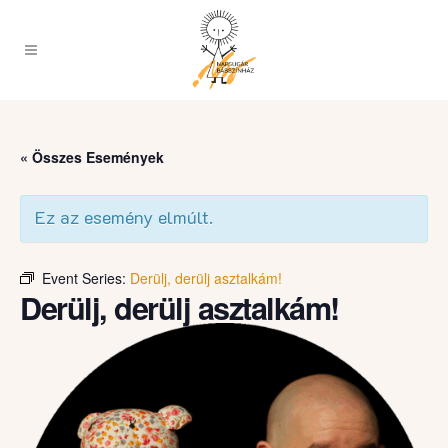
« Összes Események
Ez az esemény elmúlt.
Event Series:
Derülj, derülj asztalkám!
Derülj, derülj asztalkám!