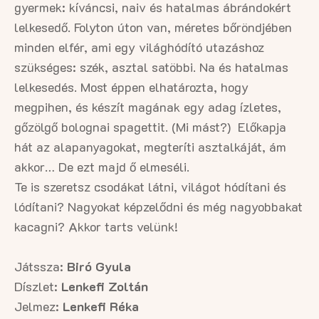
gyermek: kíváncsi, naiv és hatalmas ábrándokért
lelkesedő. Folyton úton van, méretes bőröndjében
minden elfér, ami egy világhódító utazáshoz
szükséges: szék, asztal satöbbi. Na és hatalmas
lelkesedés. Most éppen elhatározta, hogy
megpihen, és készít magának egy adag ízletes,
gőzölgő bolognai spagettit. (Mi mást?) Előkapja
hát az alapanyagokat, megteríti asztalkáját, ám
akkor… De ezt majd ő elmeséli.
Te is szeretsz csodákat látni, világot hódítani és
lódítani? Nagyokat képzelődni és még nagyobbakat
kacagni? Akkor tarts velünk!
Játssza:
Biró Gyula
Díszlet:
Lenkefi Zoltán
Jelmez:
Lenkefi Réka