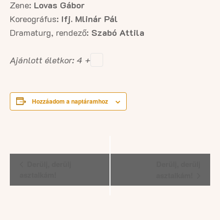
Zene:
Lovas Gábor
Koreográfus:
Ifj. Mlinár Pál
Dramaturg, rendező:
Szabó Attila
Ajánlott életkor: 4 +
Hozzáadom a naptáramhoz
Esemény
Derülj, derülj
Derülj, derülj
navigáció
asztalkám!
asztalkám!