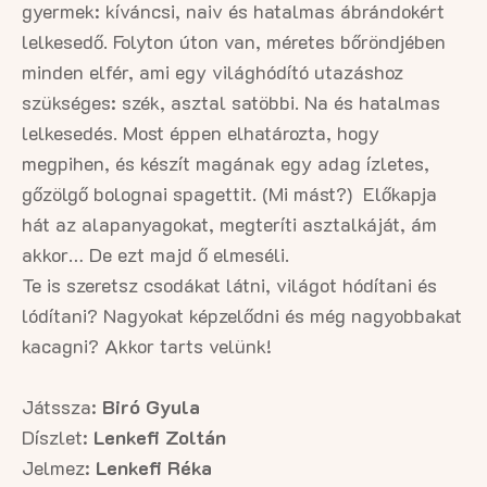
gyermek: kíváncsi, naiv és hatalmas ábrándokért
lelkesedő. Folyton úton van, méretes bőröndjében
minden elfér, ami egy világhódító utazáshoz
szükséges: szék, asztal satöbbi. Na és hatalmas
lelkesedés. Most éppen elhatározta, hogy
megpihen, és készít magának egy adag ízletes,
gőzölgő bolognai spagettit. (Mi mást?) Előkapja
hát az alapanyagokat, megteríti asztalkáját, ám
akkor… De ezt majd ő elmeséli.
Te is szeretsz csodákat látni, világot hódítani és
lódítani? Nagyokat képzelődni és még nagyobbakat
kacagni? Akkor tarts velünk!
Játssza:
Biró Gyula
Díszlet:
Lenkefi Zoltán
Jelmez:
Lenkefi Réka