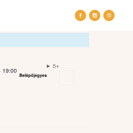
5+
19:00
–
Belépőjegyes