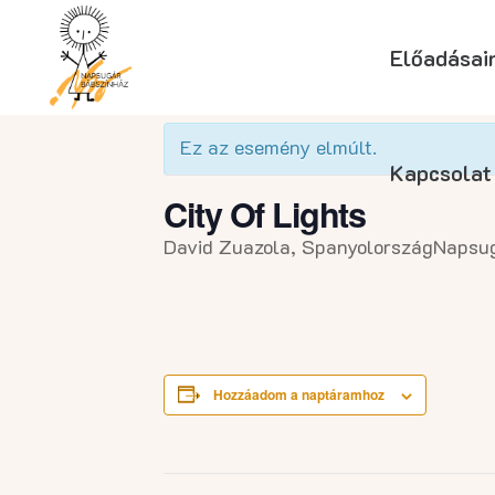
Előadásai
« Összes Események
Ez az esemény elmúlt.
Kapcsolat
City Of Lights
David Zuazola, Spanyolország
Napsug
Hozzáadom a naptáramhoz