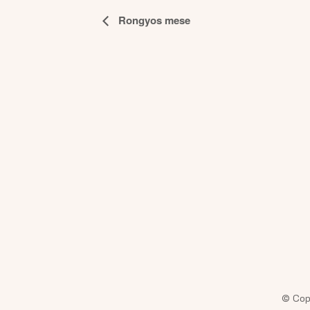
Esemény
Rongyos mese
navigáció
© Cop