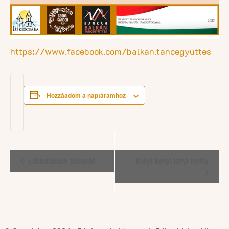
https://www.facebook.com/balkan.tancegyuttes
Hozzáadom a naptáramhoz
Esemény
Láthatatlan jóbarát
Kityi kotyi kityi kotty
navigáció