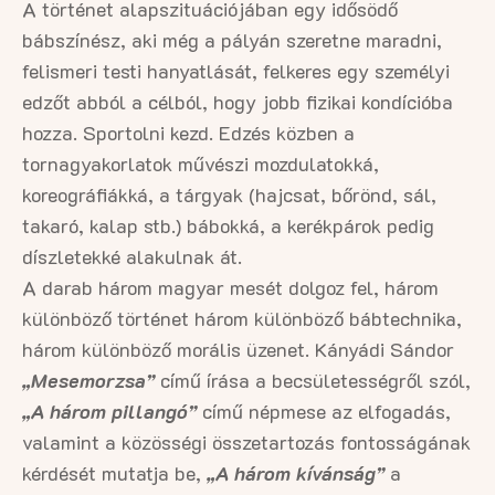
A történet alapszituációjában egy idősödő
bábszínész, aki még a pályán szeretne maradni,
felismeri testi hanyatlását, felkeres egy személyi
edzőt abból a célból, hogy jobb fizikai kondícióba
hozza. Sportolni kezd. Edzés közben a
tornagyakorlatok művészi mozdulatokká,
koreográfiákká, a tárgyak (hajcsat, bőrönd, sál,
takaró, kalap stb.) bábokká, a kerékpárok pedig
díszletekké alakulnak át.
A darab három magyar mesét dolgoz fel, három
különböző történet három különböző bábtechnika,
három különböző morális üzenet. Kányádi Sándor
„Mesemorzsa”
című írása a becsületességről szól,
„A három pillangó”
című népmese az elfogadás,
valamint a közösségi összetartozás fontosságának
kérdését mutatja be,
„A három kívánság”
a