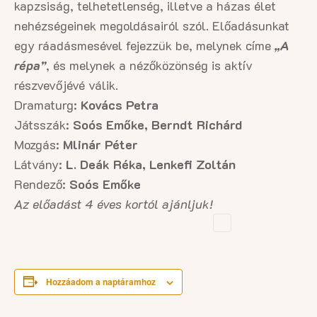
kapzsiság, telhetetlenség, illetve a házas élet
nehézségeinek megoldásairól szól. Előadásunkat
egy ráadásmesével fejezzük be, melynek címe
„A
répa”
, és melynek a nézőközönség is aktív
részvevőjévé válik.
Dramaturg:
Kovács Petra
Játsszák:
Soós Emőke, Berndt Richárd
Mozgás:
Mlinár Péter
Látvány:
L. Deák Réka, Lenkefi Zoltán
Rendező:
Soós Emőke
Az előadást 4 éves kortól ajánljuk!
Hozzáadom a naptáramhoz