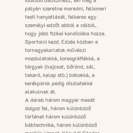
idősödő bábszínész, aki még a
pályán szeretne maradni, felismeri
testi hanyatlását, felkeres egy
személyi edzőt abból a célból,
hogy jobb fizikai kondícióba hozza.
Sportolni kezd. Edzés közben a
tornagyakorlatok művészi
mozdulatokká, koreográfiákká, a
tárgyak (hajcsat, bőrönd, sál,
takaró, kalap stb.) bábokká, a
kerékpárok pedig díszletekké
alakulnak át.
A darab három magyar mesét
dolgoz fel, három különböző
történet három különböző
bábtechnika, három különböző