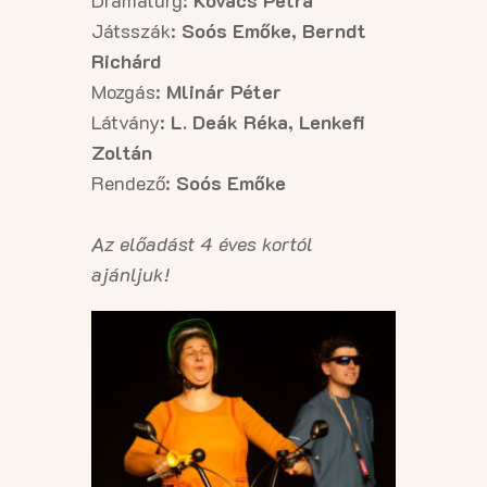
Dramaturg:
Kovács Petra
Játsszák:
Soós Emőke, Berndt
Richárd
Mozgás:
Mlinár Péter
Látvány:
L. Deák Réka, Lenkefi
Zoltán
Rendező:
Soós Emőke
Az előadást 4 éves kortól
ajánljuk!