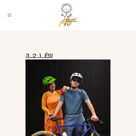
3...2...1...ÉS!