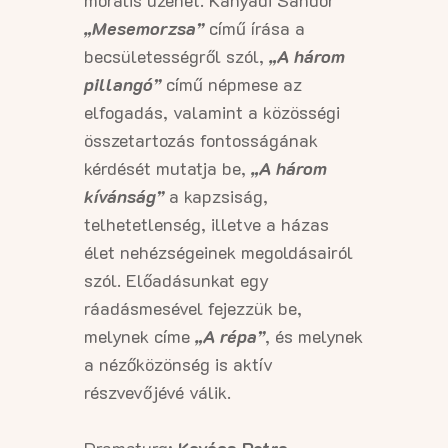
morális üzenet. Kányádi Sándor
„Mesemorzsa”
című írása a
becsületességről szól,
„A három
pillangó”
című népmese az
elfogadás, valamint a közösségi
összetartozás fontosságának
kérdését mutatja be,
„A három
kívánság”
a kapzsiság,
telhetetlenség, illetve a házas
élet nehézségeinek megoldásairól
szól. Előadásunkat egy
ráadásmesével fejezzük be,
melynek címe
„A répa”
, és melynek
a nézőközönség is aktív
részvevőjévé válik.