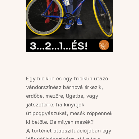
Egy biciklin és egy triciklin utazó
vándorszínész bárhová érkezik,
erdőbe, mezőre, ligetbe, vagy
játszótérre, ha kinyitják
útipoggyászukat, mesék röppennek
ki belőle. De milyen mesék?
A történet alapszituációjában egy