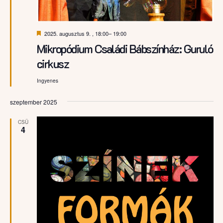
Kiemelt
2025. augusztus 9. , 18:00
–
19:00
Mikropódium Családi Bábszínház: Guruló
cirkusz
Ingyenes
szeptember 2025
CSÜ
4