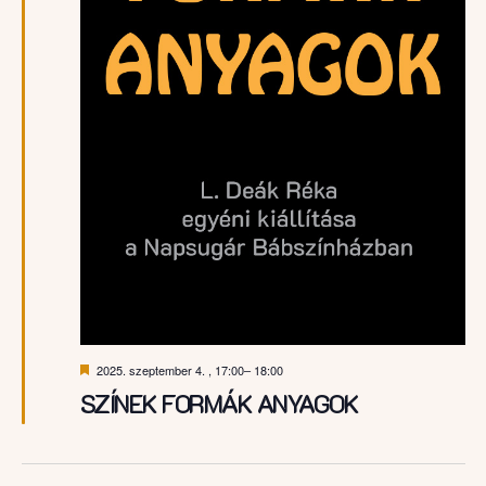
Kiemelt
2025. szeptember 4. , 17:00
–
18:00
SZÍNEK FORMÁK ANYAGOK