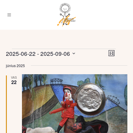
Esemény
Események
Navigációs
2025-06-22
 - 
2025-09-06
Lista
nézet
nézetek
Dátum
navigáci
június 2025
kiválasztása.
VAS
22