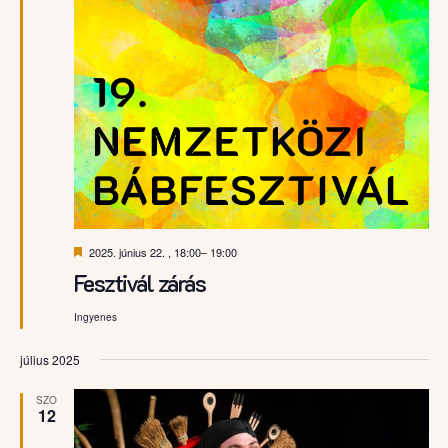
Kiemelt
2025. június 22. , 18:00
–
19:00
Fesztivál zárás
Ingyenes
július 2025
SZO
12