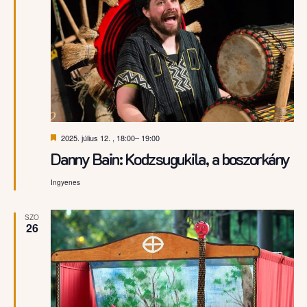
Kiemelt
2025. július 12. , 18:00
–
19:00
Danny Bain: Kodzsugukila, a boszorkány
Ingyenes
SZO
26