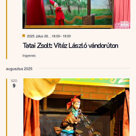
Kiemelt
2025. július 26. , 18:00
–
19:00
Tatai Zsolt: Vitéz László vándorúton
Ingyenes
augusztus 2025
SZO
9