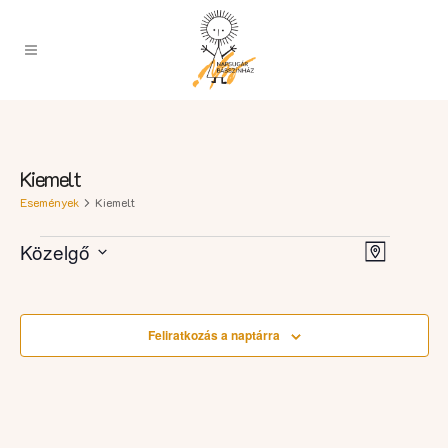
Kiemelt
Események
Kiemelt
Esemény
Események
Navigációs
Közelgő
Map
nézet
nézetek
Select
navigáci
date.
Feliratkozás a naptárra